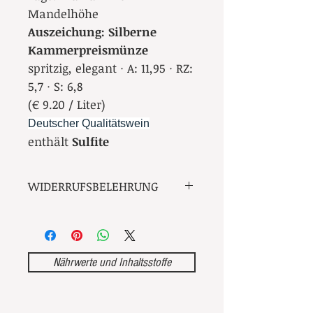
Mandelhöhe
Auszeichung: Silberne
Kammerpreismünze
spritzig, elegant · A: 11,95 · RZ:
5,7 · S: 6,8
(€ 9.20 / Liter)
Deutscher Qualitätswein
enthält
Sulfite
WIDERRUFSBELEHRUNG
Widerrufsrecht
Sie haben das Recht, binnen
vierzehn Tagen ohne Angabe von
Gründen diesen Vertrag zu
Nährwerte und Inhaltsstoffe
widerrufen.
Die Widerrufsfrist beträgt vierzehn
Tage ab dem Tag, an dem Sie oder