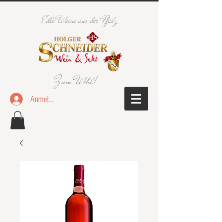
Edle Weine aus der Pfalz
Zum Wohl!
Anmelden