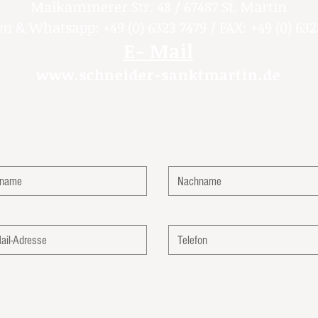
Maikammerer Str. 48 / 67487 St. Martin
on & Whatsapp: +49 (0) 6323 7479 / FAX: +49 (0) 632
E- Mail
www.schneider-sanktmartin.de