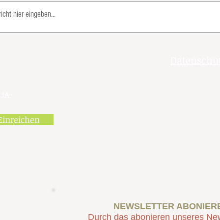
habe die
Datenschu
nschutzrichtlinie gelesen
 stimme dieser zu.
JA
Einreichen
NEWSLETTER ABONIER
Durch das abonieren unseres New