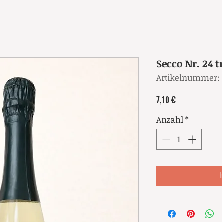
Secco Nr. 24 
Artikelnummer:
Preis
7,10 €
Anzahl
*
I