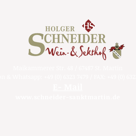
Wenn Sie diesen Ver
Ihnen alle Zahlunge
haben, einschließli
Ausnahme der zusätz
ergeben, dass Sie ei
von uns angebotene,
gewählt haben), un
vierzehn Tagen ab 
die Mitteilung über
bei uns eingegangen
verwenden wir dasse
Maikammerer Str. 48 / 67487 St. Martin
der ursprünglichen 
on & Whatsapp: +49 (0) 6323 7479 / FAX: +49 (0) 632
sei denn, mit Ihne
E- Mail
anderes vereinbart;
wegen dieser Rückza
www.schneider-sanktmartin.de
können die Rückzahl
Waren wieder zurüc
Nachweis erbracht 
zurückgesandt habe
frühere Zeitpunkt is
Sie haben die Waren