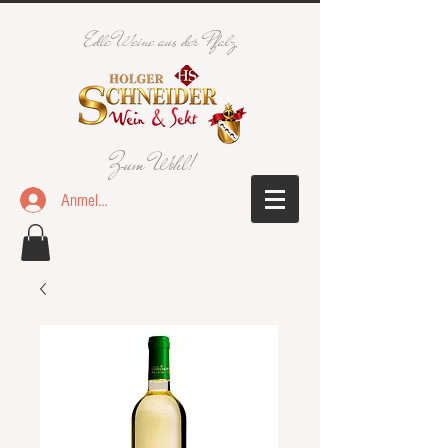
Edle Weine aus der Pfalz
Zum Wohl!
Anmelden