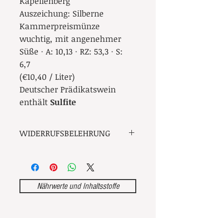
Kapellenberg
Auszeichung:
Silberne
Kammerpreismünze
wuchtig, mit angenehmer
Süße · A: 10,13 · RZ: 53,3 · S:
6,7
(€10,40 / Liter)
Deutscher Prädikatswein
enthält
Sulfite
WIDERRUFSBELEHRUNG
Widerrufsrecht
Sie haben das Recht, binnen
vierzehn Tagen ohne Angabe von
Gründen diesen Vertrag zu
Nährwerte und Inhaltsstoffe
widerrufen.
Die Widerrufsfrist beträgt vierzehn
Tage ab dem Tag, an dem Sie oder