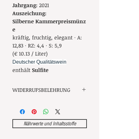
Jahrgang:
2021
Auszeichung:
Silberne Kammerpreismünz
e
kräftig, fruchtig, elegant · A:
12,83 · RZ: 4,4 · S: 5,9
(€ 10.13 / Liter)
Deutscher Qualitätswein
enthält
Sulfite
WIDERRUFSBELEHRUNG
Widerrufsrecht
Sie haben das Recht, binnen
vierzehn Tagen ohne Angabe von
Gründen diesen Vertrag zu
Nährwerte und Inhaltsstoffe
widerrufen.
Die Widerrufsfrist beträgt vierzehn