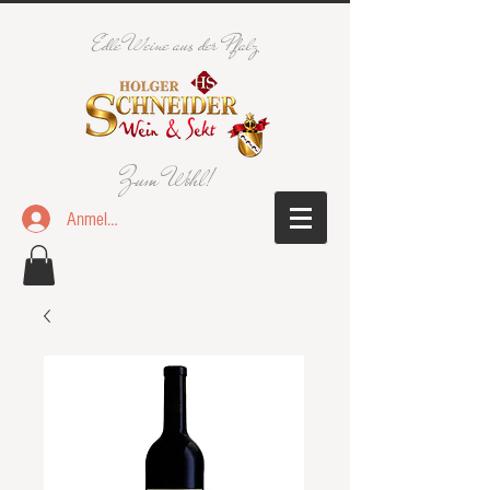
Edle Weine aus der Pfalz
Zum Wohl!
Anmelden