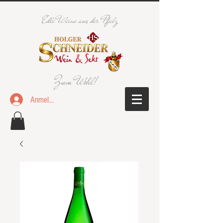
Edle Weine aus der Pfalz
Zum Wohl!
Anmelden