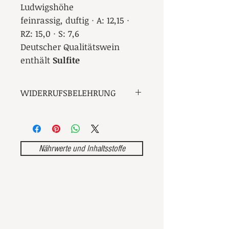
Ludwigshöhe
feinrassig, duftig · A: 12,15 ·
RZ: 15,0 · S: 7,6
Deutscher Qualitätswein
enthält
Sulfite
WIDERRUFSBELEHRUNG
Widerrufsrecht
Sie haben das Recht, binnen
vierzehn Tagen ohne Angabe von
Gründen diesen Vertrag zu
Nährwerte und Inhaltsstoffe
widerrufen.
Die Widerrufsfrist beträgt vierzehn
Tage ab dem Tag, an dem Sie oder
ein von Ihnen benannter Dritter,
der nicht der Beförderer ist, die
Waren in Besitz genommen haben
bzw. hat.